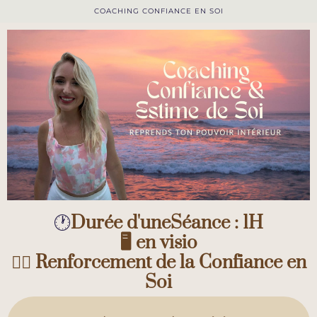
COACHING CONFIANCE EN SOI
🕐
Durée d'uneSéance : 1H
🖥️ en visio
🧘‍♀️ Renforcement de la Confiance en
Soi