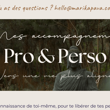
u as des questions ? hello@marikapava.c
onnaissance de toi-même, pour te libérer de tes peu