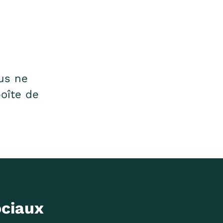
us ne
boîte de
ociaux