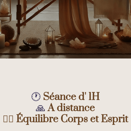
🕐
Séance d' 1H
🙏
A distance
🧘‍♀️ Équilibre Corps et Esprit