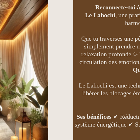
Reconnecte-toi à 
Le Lahochi
, une pra
harmo
Que tu traverses une pé
simplement prendre un
relaxation profonde ✨ 
circulation des émotion
Qu
Le Lahochi est une techn
libérer les blocages ém
Ses bénéfices
✔ Réductio
système énergétique ✔ So