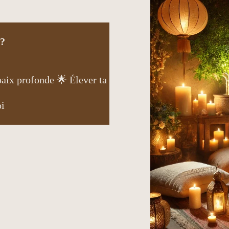
 ?
paix profonde 🌟 Élever ta
oi